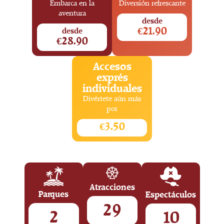
Embarca en la
Diversión refrescante
aventura
desde
€21.90
desde
€28.90
Accesos
exprés
individuales
Divértete aún más
por
€3.50
Atracciones
Parques
Espectáculos
29
2
10