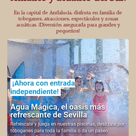
En la capital de Andalucía, disfruta en familia de
toboganes, atracciones, espectáculos y zonas
acuáticas. ¡Diversión asegurada para grandes y
pequeños!
¡Ahora con entrada
independiente!
Agua Mágica, el oasis más
refrescante de Sevilla
Refréscate y juega en nuestras piscinas, deslízate por
toboganes para toda la familia o da un paseo