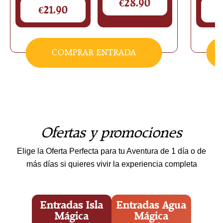
€28.90
Precio de la oferta: 21.90
P
€21.90
ta: 36.90
COMPRAR ENTRADA
Ofertas y promociones
Elige la Oferta Perfecta para tu Aventura de 1 día o de
más días si quieres vivir la experiencia completa
Entradas Isla
Entradas Agua
Mágica
Mágica