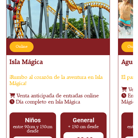
Online
Onlin
Isla Mágica
Agua
¡Rumbo al corazón de la aventura en Isla
El parq
Mágica!
Vent
Venta anticipada de entradas online
Entr
Día completo en Isla Mágica
Mágica
Niños
General
entre 90cm y 130cm
+ 130 cm desde
entre
desde
c
Precio de la oferta: 28.90